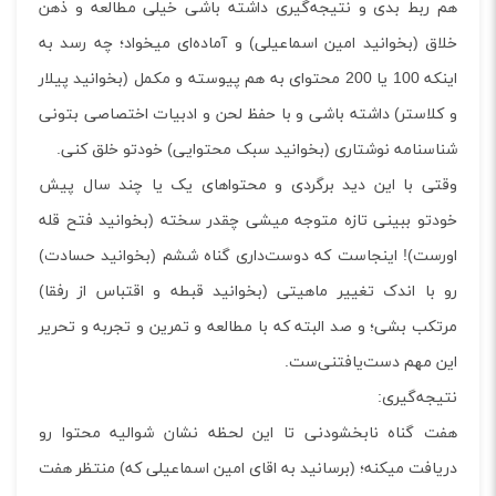
هم ربط بدی و نتیجه‌گیری داشته باشی خیلی مطالعه و ذهن
خلاق (بخوانید امین اسماعیلی) و آماده‌ای میخواد؛ چه رسد به
اینکه 100 یا 200 محتوای به هم پیوسته و مکمل (بخوانید پیلار
و کلاستر) داشته باشی و با حفظ لحن و ادبیات اختصاصی بتونی
شناسنامه نوشتاری (بخوانید سبک محتوایی) خودتو خلق کنی.
وقتی با این دید برگردی و محتواهای یک یا چند سال پیش
خودتو ببینی تازه متوجه میشی چقدر سخته (بخوانید فتح قله
اورست)! اینجاست که دوست‌داری گناه ششم (بخوانید حسادت)
رو با اندک تغییر ماهیتی (بخوانید قبطه و اقتباس از رفقا)
مرتکب بشی؛ و صد البته که با مطالعه و تمرین و تجربه و تحریر
این مهم دست‌یافتنی‌ست.
نتیجه‌گیری:
هفت گناه نابخشودنی تا این لحظه نشان شوالیه محتوا رو
دریافت میکنه؛ (برسانید به اقای امین اسماعیلی که) منتظر هفت