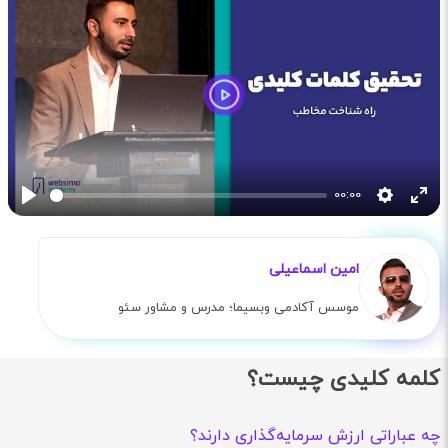
Play
00:00
Play
Settings
Ente
full
امین اسماعیلی
موسس آکادمی وبسیما؛ مدرس و مشاور سئو
کلمه کلیدی چیست؟
چه عباراتی ارزش سرمایه‌گذاری دارند؟