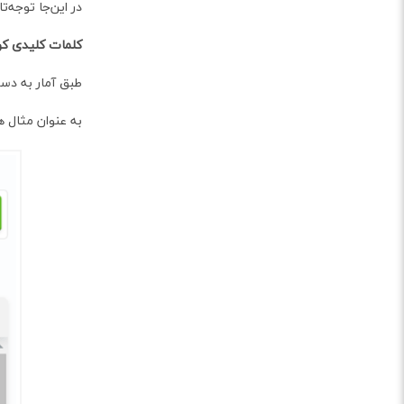
در این‌جا توجه‌
کلمات کلیدی کوت
طبق آمار به دست آمده از سایت KWfinder، لزو
به عنوان مثال همان‌طور که در شکل زیر 