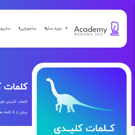
دوره سئو
سامورایی
سایبو
کلمات ک
کلمات کلیدی طولا
بیش از 4 کلمه هستند را Long Tail می‌نامیم.