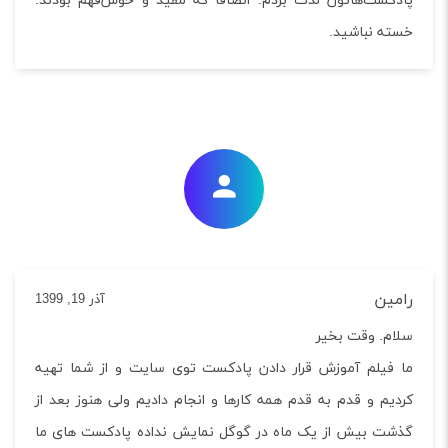
کست‌هاتون لذت بردم. انصافا که مفید و خوش‌فهم بودند.
ه نباشید.
ین
آذر 19, 1399
م. وقت بخیر
فیلم آموزش قرار دادن پادکست توی سایت و از شما تهیه
یم و قدم به قدم همه کارها و انجام دادیم ولی هنوز بعد از
ت بیش از یک ماه در گوگل نمایش نداده پادکست های ما